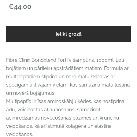
€44.00
Ielikt grozā
Fibre Clinix Bondxtend Fortify šampūns, 1000ml. Ļoti
bojātiem un pārlieku apstrādātiem matiem. Formula ar
multipeptīdiem stiprina un baro matu šķiedras ar
spēcīgām aktīvajām vielām, kas samazina matu lūšanu
un novērš bojājumus.
Multipeptīdi ir īsas aminoskābju ķēdes, kas nostiprina
ādu, veicinot tās atjaunošanos, samazinot
acīmredzamas novecošanas pazīmes un krunciņu
veidošanos, kā arī stimulē kolagēna un elastīna
veidošanos.