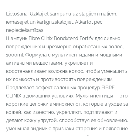
Lietošana: Uzklājiet šampūnu uz slapjiem matiem,
iemasējiet un kārtīgi izskalojiet. Atkārtot pēc
nepieciešamības.
Шампунь Fibre Clinix Bondxtend Fortify для сильно
поврежденных и чрезмерно обработанных волос,
1000ml. Формула с мультипептидами и мощными
активными веществами, укрепляет и
восстанавливает волокна волос, чтобы уменьшить
их ломкость и противостоять повреждениям.
Продлевает эффект салонных процедур FIBRE
CLINIX в домашних условиях. Мультипептиды — это
короткие цепочки аминокислот, которые в уходе за
кожей, как известно, укрепляют, подтягивают и
делают кожу упругой, способствуя ее обновлению,
уменьшая видимые признаки старения и появление