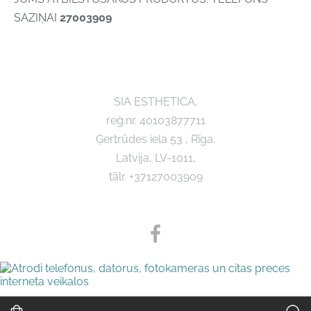
SAZIŅAI
27003909
SIA ESTHETICA,
reģ.nr. 40103877711
Ģertrūdes iela 53 , Rīga,
Latvija, LV-1011,
tālr. +37127003909