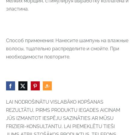
мелких морщин, стимулируя выработку коллагена и
эластина.
Способ применения: Нанесите шампунь на влажные
волосы, тщательно распределите и смойте. При
необходимости повторите.
LAI NODROŠINĀTU VISLABĀKO KOPŠANAS
REZULTĀTU, PIRMS PRODUKTU IEGADES AICINAM
JŪS IZMANTOT IESPĒJU SAZINĀTIES AR MŪSU
FRIZIERI-KONSULTANTU, LAI PIEMEKLĒTU TIEŠI
JUMS ATBILSTOŠĀKOS PRODUKTUS. TELEFONS