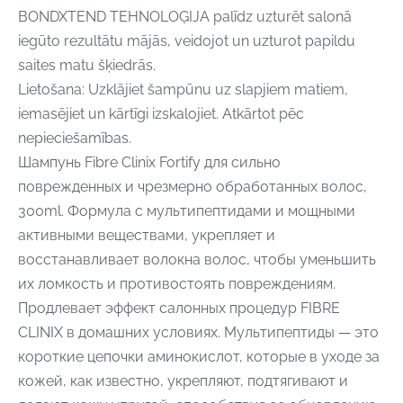
BONDXTEND TEHNOLOĢIJA palīdz uzturēt salonā
iegūto rezultātu mājās, veidojot un uzturot papildu
saites matu šķiedrās.
Lietošana: Uzklājiet šampūnu uz slapjiem matiem,
iemasējiet un kārtīgi izskalojiet. Atkārtot pēc
nepieciešamības.
Шампунь Fibre Clinix Fortify для сильно
поврежденных и чрезмерно обработанных волос,
300ml. Формула с мультипептидами и мощными
активными веществами, укрепляет и
восстанавливает волокна волос, чтобы уменьшить
их ломкость и противостоять повреждениям.
Продлевает эффект салонных процедур FIBRE
CLINIX в домашних условиях. Мультипептиды — это
короткие цепочки аминокислот, которые в уходе за
кожей, как известно, укрепляют, подтягивают и