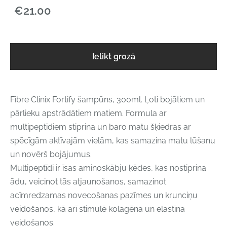
€21.00
Ielikt grozā
Fibre Clinix Fortify šampūns, 300ml. Ļoti bojātiem un
pārlieku apstrādātiem matiem. Formula ar
multipeptīdiem stiprina un baro matu šķiedras ar
spēcīgām aktīvajām vielām, kas samazina matu lūšanu
un novērš bojājumus.
Multipeptīdi ir īsas aminoskābju ķēdes, kas nostiprina
ādu, veicinot tās atjaunošanos, samazinot
acīmredzamas novecošanas pazīmes un krunciņu
veidošanos, kā arī stimulē kolagēna un elastīna
veidošanos.