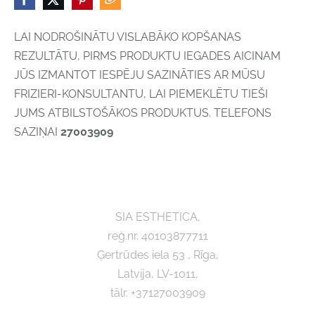
LAI NODROŠINĀTU VISLABĀKO KOPŠANAS
REZULTĀTU, PIRMS PRODUKTU IEGADES AICINAM
JŪS IZMANTOT IESPĒJU SAZINĀTIES AR MŪSU
FRIZIERI-KONSULTANTU, LAI PIEMEKLĒTU TIEŠI
JUMS ATBILSTOŠĀKOS PRODUKTUS. TELEFONS
SAZIŅAI
27003909
SIA ESTHETICA,
reģ.nr. 40103877711
Ģertrūdes iela 53 , Rīga,
Latvija, LV-1011,
tālr. +37127003909